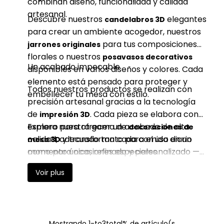
combinan diseño, funcionalidad y calidad
artesanal.
Descubre nuestros
elegantes
candelabros 3D
para crear un ambiente acogedor, nuestros
para tus composiciones
jarrones originales
florales o nuestros
posavasos decorativos
Un acabado impecable
disponibles en varios diseños y colores. Cada
elemento está pensado para proteger y
Todos nuestros productos se realizan con
embellecer tu mesa con estilo.
precisión artesanal gracias a la tecnología
de
. Cada pieza se elabora con
impresión 3D
esmero para ofrecer un acabado de alta
Explora nuestra gama de
decoraciones de
calidad, adecuado tanto para el uso diario
y transforma cada comida en un
mesa 3D
como para ocasiones especiales.
momento único, refinado y personalizado —
una creación firmada por
.
NSF Grafics
Voir plus
Mostrando 1-to3total% de artículo(s