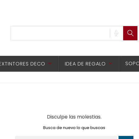
SOPO
EXTINTORES DECO
IDEA DE REGALO
keyboard_arrow_down
keyboard_arrow_down
Disculpe las molestias.
Busca de nuevo lo que buscas