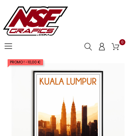
0
PROMO !
-10,00 €