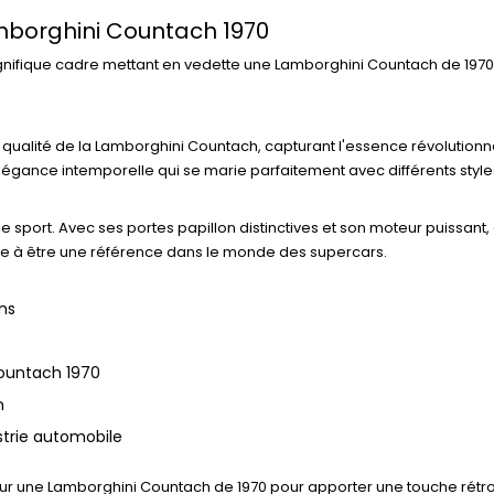
mborghini Countach 1970
nifique cadre mettant en vedette une Lamborghini Countach de 1970
ualité de la Lamborghini Countach, capturant l'essence révolutionna
ne élégance intemporelle qui se marie parfaitement avec différents styl
 sport. Avec ses portes papillon distinctives et son moteur puissant,
nue à être une référence dans le monde des supercars.
ons
Countach 1970
n
strie automobile
r une Lamborghini Countach de 1970 pour apporter une touche rétro 