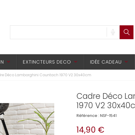
ON
EXTINCTEURS DECO
IDÉE CADEAU
keyboard_arrow_down
keyboard_arrow_down
keyboard_arrow_down
re Déco Lamborghini Countach 1970 V2 30x40cm
Cadre Déco La
1970 V2 30x40
Référence :
NSF-1541
14,90 €