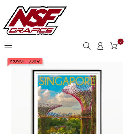
0
PROMO !
-10,00 €