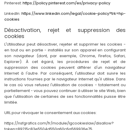
Pinterest:
https://policy.pinterest.com/es/privacy-policy
LinkedIn:
https://www.linkedin.com/legal/cookie-policy?trk=hp-
cookies
Désactivation, rejet et suppression des
cookies
L'Utilisateur peut désactiver, rejeter et supprimer les cookies -
en tout ou en partie - installés sur son appareil en configurant
son navigateur (dont, par exemple, Chrome, Firefox, Safari,
Explorer). À cet égard, les procédures de rejet et de
suppression des cookies peuvent différer d'un navigateur
Internet à l'autre. Par conséquent, l'utilisateur doit suivre les
instructions fournies par le navigateur Internet qu'il utilise. Dans
le cas où vous refusez l'utilisation de cookies - totalement ou
partiellement - vous pouvez continuer à utiliser le site Web, bien
que l'utilisation de certaines de ses fonctionnalités puisse être
limitée.
URL pour révoquer le consentement aux cookies:
https://nsfgrafics.com/fr/module/lgcookieslaw/disallow?
token=89215c83e5504d550a60c6a569936e75