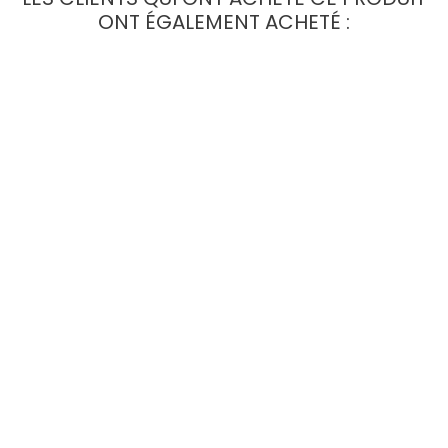
ONT ÉGALEMENT ACHETÉ :
Décoration Murale Circuit F1
Décoration Murale Circuit F1
Budapest
Shanghaï
Prix
Prix
14,90 €
14,90 €