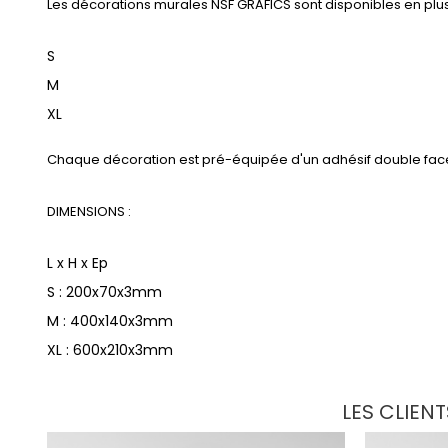
Les décorations murales NSF GRAFICS sont disponibles en plusie
S
M
XL
Chaque décoration est pré-équipée d'un adhésif double face d
DIMENSIONS :
L x H x Ep
S : 200x70x3mm
M : 400x140x3mm
XL : 600x210x3mm
LES CLIEN