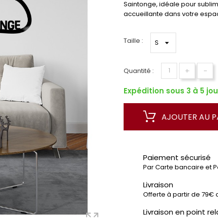
Saintonge, idéale pour subli
accueillante dans votre espac
Taille :
+
-
Quantité :
Expédition sous 3 à 5 jou
AJOUTER AU P
Paiement sécurisé
Par Carte bancaire et 
Livraison
Offerte à partir de 79€ 
Livraison en point rel