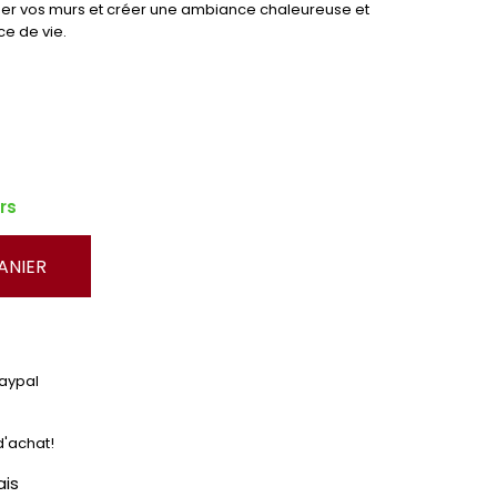
mer vos murs et créer une ambiance chaleureuse et
e de vie.
rs
ANIER
Paypal
d'achat!
ais