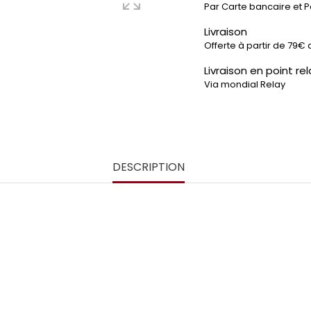
Par Carte bancaire et 
Livraison
Offerte à partir de 79€ 
Livraison en point rel
Via mondial Relay
DESCRIPTION
Décoration Murale Skyline Fort Lauderdale USA