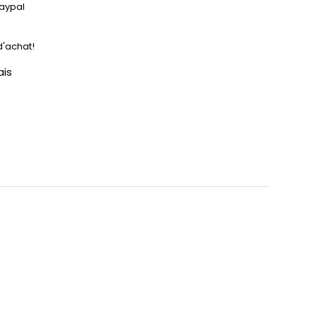
Paypal
d'achat!
ais
découpe laser
PLEXIGLAS® de 3 mm