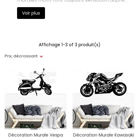
murales moto font toujours sensation auprès
des passionnés de deux-roues. Originales et
Voir plus
élégantes, elles témoignent de votre amour
pour la moto jusque dans votre décoration.
</p
Affichage 1-3 of 3 produit(s)
Prix, décroissant
Décoration Murale Vespa
Décoration Murale Kawasaki