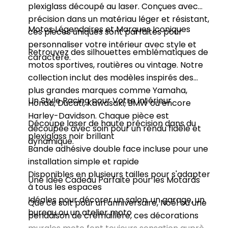
plexiglass découpé au laser. Conçues avec
précision dans un matériau léger et résistant,
Motos Légendaires et Marques Iconiques
ces pièces uniques sont parfaites pour
personnaliser votre intérieur avec style et
Retrouvez des silhouettes emblématiques de
caractère.
motos sportives, routières ou vintage. Notre
collection inclut des modèles inspirés des
plus grandes marques comme Yamaha,
Un Style Racing pour Votre Intérieur
Honda, Ducati, Kawasaki, BMW ou encore
Harley-Davidson. Chaque pièce est
Découpe laser de haute précision dans du
découpée avec soin pour un rendu fidèle et
plexiglass noir brillant
dynamique.
Bande adhésive double face incluse pour une
installation simple et rapide
Disponibles en plusieurs tailles pour s'adapter
Une Idée Cadeau Parfaite pour les Motards
à tous les espaces
Idéales pour décorer un salon, un garage, un
Que ce soit pour un anniversaire, Noël ou une
bureau ou un atelier moto
pendaison de crémaillère, ces décorations