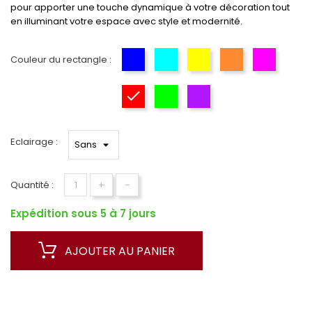
pour apporter une touche dynamique à votre décoration tout
en illuminant votre espace avec style et modernité.
Couleur du rectangle :
Bleu
Cyan
Jaune
Orange
Rose
Rouge
Vert
Violet
Eclairage :
+
-
Quantité :
Expédition sous 5 à 7 jours
AJOUTER AU PANIER