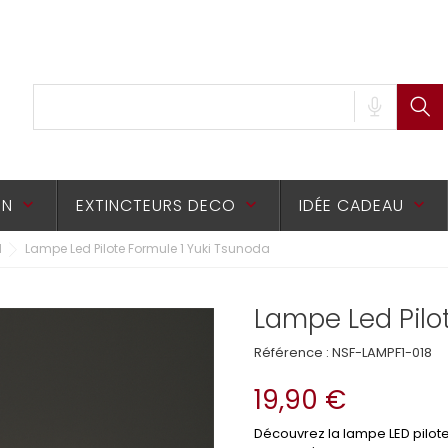
ON
EXTINCTEURS DECO
IDÉE CADEAU
keyboard_arrow_down
keyboard_arrow_down
keyboard_arrow_down
1
Lampe Led Pilote Formule 1 Yuki Tsunoda
Lampe Led Pilo
Référence :
NSF-LAMPF1-018
19,90 €
Découvrez la lampe LED pilot