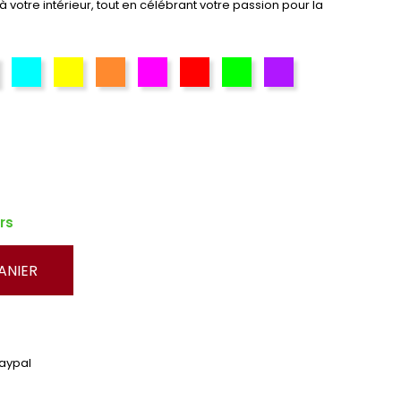
 votre intérieur, tout en célébrant votre passion pour la
leu
Cyan
Jaune
Orange
Rose
Rouge
Vert
Violet
rs
ANIER
Paypal