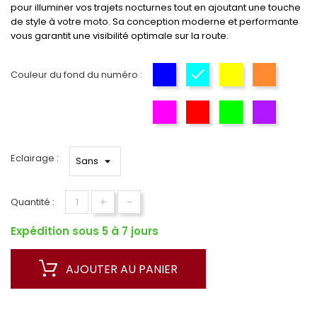
pour illuminer vos trajets nocturnes tout en ajoutant une touche
de style à votre moto. Sa conception moderne et performante
vous garantit une visibilité optimale sur la route.
Couleur du fond du numéro :
Bleu
Cyan
Yellow
Orange
Rose
Rouge
Vert
Violet
Eclairage :
+
-
Quantité :
Expédition sous 5 à 7 jours
AJOUTER AU PANIER