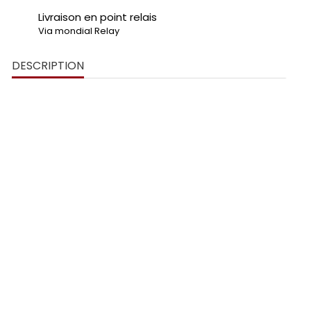
Livraison en point relais
Via mondial Relay
DESCRIPTION
Cette planche apéro en bambou
Rhum-atologie
Une idée cadeau originale