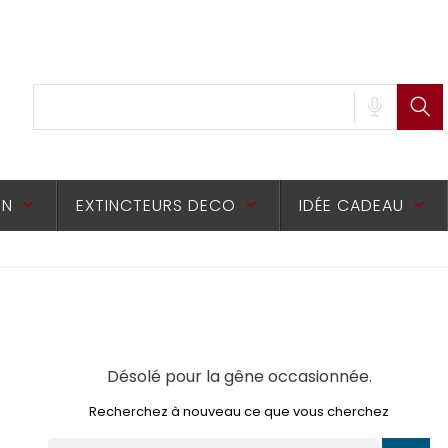
ON
EXTINCTEURS DECO
IDÉE CADEAU
keyboard_arrow_down
keyboard_arrow_down
keyboard_arrow_down
Désolé pour la gêne occasionnée.
Recherchez à nouveau ce que vous cherchez