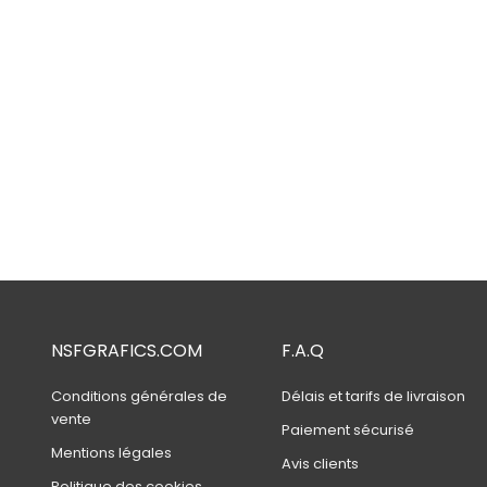
NSFGRAFICS.COM
F.A.Q
Conditions générales de
Délais et tarifs de livraison
vente
Paiement sécurisé
Mentions légales
Avis clients
Politique des cookies