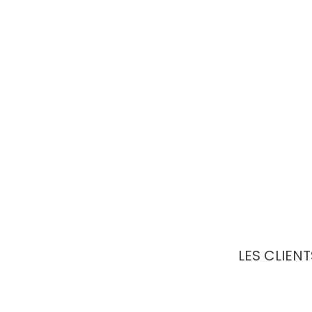
Trophée déco
Autocollant NSF GRAFICS
Hauteur :
20cm
Longueur :
28cm
Profondeur :
4cm
LES CLIEN
PROMO !
-10,00 €