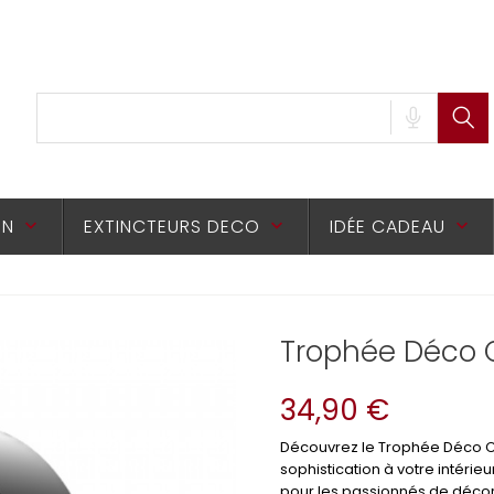
ON
EXTINCTEURS DECO
IDÉE CADEAU
keyboard_arrow_down
keyboard_arrow_down
keyboard_arrow_down
Trophée Déco 
34,90 €
Découvrez le Trophée Déco Ch
sophistication à votre intérie
pour les passionnés de déco