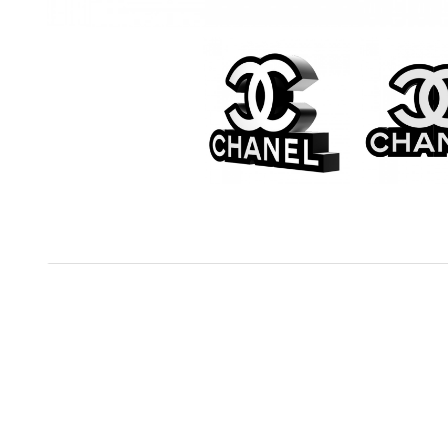
trophée déco
trophées déco NSF GRAFIC