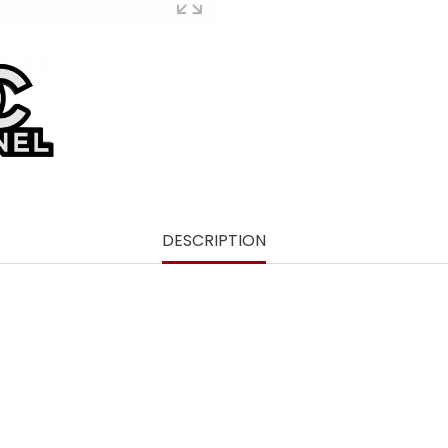
DESCRIPTION
Chanel
impression 3D
S
post-traitement
couche d