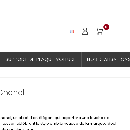
0
SUPPORT DE PLAQUE VOITURE
NOS REALISATION
Chanel
anel, un objet d'art élégant qui apportera une touche de
ur, tout en célébrant le style emblématique de la marque. Idéal
ration et de mode.