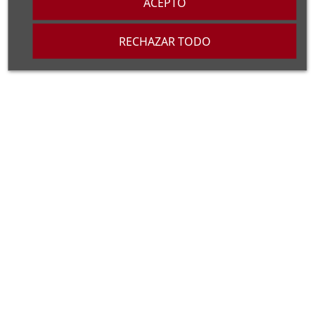
ACEPTO
colores
RECHAZAR TODO
ventilaciones integradas
enfriamiento eficaz del
encendido
HEXAGONE
Derbi Euro 3
fabricadas en impresión 3D
post-tratamiento completo
barniz protector resistente a los UV