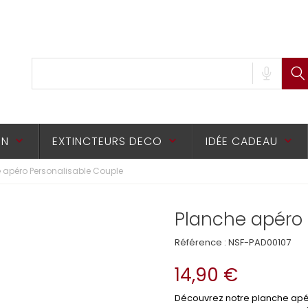
ON
EXTINCTEURS DECO
IDÉE CADEAU
keyboard_arrow_down
keyboard_arrow_down
keyboard_arrow_down
 apéro Personalisable Couple
Planche apéro 
Référence :
NSF-PAD00107
14,90 €
Découvrez notre planche apér