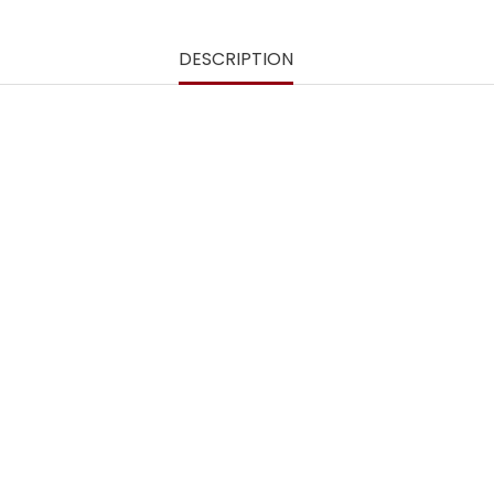
DESCRIPTION
t légèrement varier d’une pièce à l’autre.