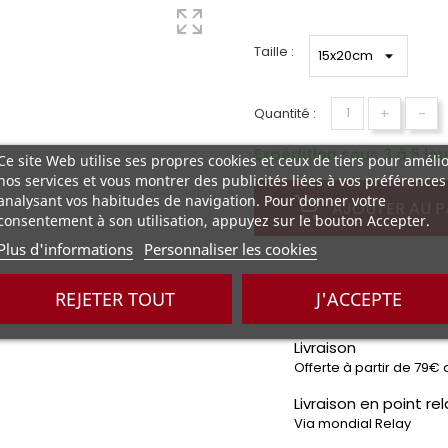
Taille :
+
-
Quantité :
Expédition sous 3 à 5 jou
Ce site Web utilise ses propres cookies et ceux de tiers pour améli
nos services et vous montrer des publicités liées à vos préférences
analysant vos habitudes de navigation. Pour donner votre
AJOUTER AU P
consentement à son utilisation, appuyez sur le bouton Accepter.
Plus d'informations
Personnaliser les cookies
Paiement sécurisé
REJETER TOUT
J'ACCEPTE
Par Carte bancaire et 
Livraison
Offerte à partir de 79€ 
Livraison en point rel
Via mondial Relay