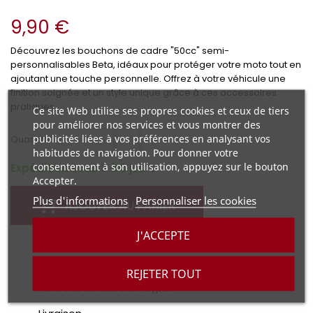
9,90 €
Découvrez les bouchons de cadre "50cc" semi-
personnalisables Beta, idéaux pour protéger votre moto tout en
ajoutant une touche personnelle. Offrez à votre véhicule une
finition soignée et un style unique grâce à ces accessoires
pratiques.
Ce site Web utilise ses propres cookies et ceux de tiers
pour améliorer nos services et vous montrer des
publicités liées à vos préférences en analysant vos
+
-
Quantité :
habitudes de navigation. Pour donner votre
consentement à son utilisation, appuyez sur le bouton
Expédition sous 3 à 5 jours
Accepter.
Plus d'informations
Personnaliser les cookies
AJOUTER AU PANIER
J'ACCEPTE
REJETER TOUT
Paiement sécurisé
Par Carte bancaire et Paypal