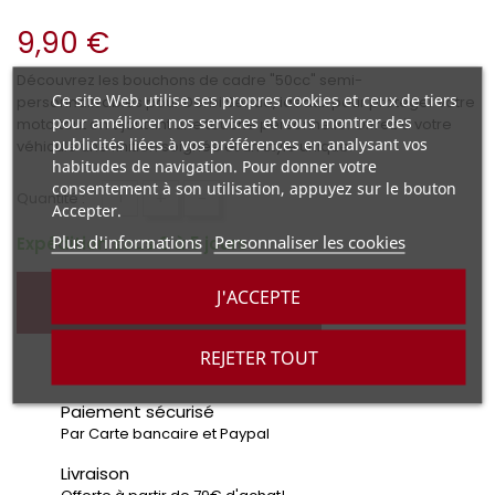
9,90 €
Découvrez les bouchons de cadre "50cc" semi-
Ce site Web utilise ses propres cookies et ceux de tiers
personnalisables pour Derbi Senda, idéaux pour protéger votre
pour améliorer nos services et vous montrer des
moto tout en ajoutant une touche personnelle. Offrez à votre
publicités liées à vos préférences en analysant vos
véhicule une finition soignée et un style unique.
habitudes de navigation. Pour donner votre
consentement à son utilisation, appuyez sur le bouton
+
-
Quantité :
Accepter.
Plus d'informations
Personnaliser les cookies
Expédition sous 3 à 5 jours
J'ACCEPTE
AJOUTER AU PANIER
REJETER TOUT
Paiement sécurisé
Par Carte bancaire et Paypal
Livraison