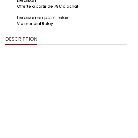
Livraison
Offerte à partir de 79€ d'achat!
Livraison en point relais
Via mondial Relay
DESCRIPTION
"90cc"
bouchons de cadre
imprimés en 3D
moto Beta
trou de 28 mm
Impression 3D de haute qualité
Logo
"90cc"
personnalisable (choix des couleurs)
Diamètre compatible avec les cadres de
28 mm