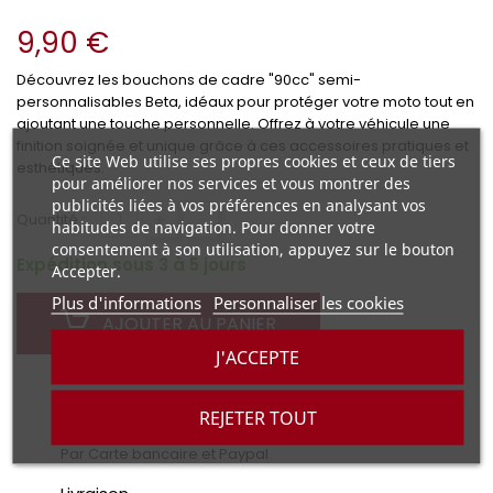
9,90 €
Découvrez les bouchons de cadre "90cc" semi-
personnalisables Beta, idéaux pour protéger votre moto tout en
ajoutant une touche personnelle. Offrez à votre véhicule une
finition soignée et unique grâce à ces accessoires pratiques et
Ce site Web utilise ses propres cookies et ceux de tiers
esthétiques.
pour améliorer nos services et vous montrer des
publicités liées à vos préférences en analysant vos
+
-
Quantité :
habitudes de navigation. Pour donner votre
consentement à son utilisation, appuyez sur le bouton
Expédition sous 3 à 5 jours
Accepter.
Plus d'informations
Personnaliser les cookies
AJOUTER AU PANIER
J'ACCEPTE
REJETER TOUT
Paiement sécurisé
Par Carte bancaire et Paypal