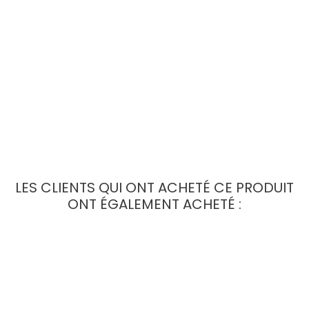
Diamètre compatible avec les cadres de
30 mm
Vendus par paire
style
fonctionnalité
colle néoprène
LES CLIENTS QUI ONT ACHETÉ CE PRODUIT
ONT ÉGALEMENT ACHETÉ :
PROMO !