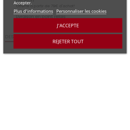
Livraison
Accepter.
Offerte à partir de 79€ d'achat!
Plus d'informations
Personnaliser les cookies
Livraison en point relais
Via mondial Relay
J'ACCEPTE
DESCRIPTION
REJETER TOUT
Derbi Senda
bouchons de cadre imprimés en 3D
"96cc"
trou de 30 mm
Impression 3D de haute qualité
Logo
"96cc"
personnalisable (choix des couleurs)