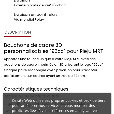
Livraison
Offerte à partir de 79€ d'achat!
Livraison en point relais
Via mondial Relay
DESCRIPTION
Bouchons de cadre 3D
personnalisables "96cc" pour Rieju MRT
Apportez une touche unique à votre
Rieju MRT
avec ces
bouchons de cadre imprimés en 3D
arborant le logo
"96cc"
.
Chaque paire est conçue avec précision pour s’adapter
parfaitement aux cadres ayant un
trou de 32 mm
.
Caractéristiques techniques
Impression 3D de haute qualité
Ce site Web utilise ses propres cookies et ceux de tiers
Logo
"96cc"
personnalisable (choix des couleurs)
pour améliorer nos services et vous montrer des
publicités liées à vos préférences en analysant vos
Diamètre compatible avec les cadres de
32 mm