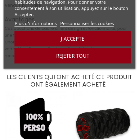
habitudes de navigation. Pour donner votre
Vendus par paire
consentement à son utilisation, appuyez sur le bouton
Accepter.
Avantages
Plus d'informations
Personnaliser les cookies
Ces bouchons de cadre allient
design
et
fonctionnalité
, pour
une finition soignée et personnalisée sur votre moto.
J'ACCEPTE
Choisissez vos couleurs pour un rendu unique et assorti à
votre déco. Pour une fixation solide et durable, nous
REJETER TOUT
recommandons l’utilisation d’une
colle néoprène
.
LES CLIENTS QUI ONT ACHETÉ CE PRODUIT
ONT ÉGALEMENT ACHETÉ :