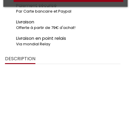
Paiement sécurisé
Par Carte bancaire et Paypal
Livraison
Offerte à partir de 79€ d'achat!
Livraison en point relais
Via mondial Relay
DESCRIPTION
sportivité
innovation
découpe laser
PLEXIGLAS®
de 3 mm
design audacieux