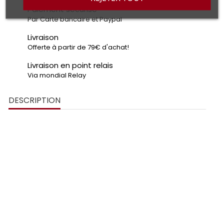
Paiement sécurisé
Par Carte bancaire et Paypal
Livraison
Offerte à partir de 79€ d'achat!
Livraison en point relais
Via mondial Relay
DESCRIPTION
Décoration Murale Skyline Houston USA
découpe laser
PLEXIGLAS® de 3 mm