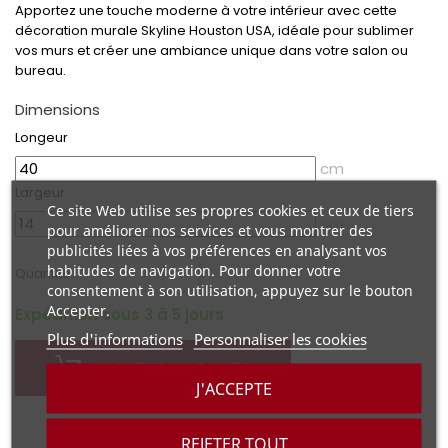
Apportez une touche moderne à votre intérieur avec cette
décoration murale Skyline Houston USA, idéale pour sublimer
vos murs et créer une ambiance unique dans votre salon ou
bureau.
Dimensions
Longeur
cm
Largeur
Ce site Web utilise ses propres cookies et ceux de tiers
cm
pour améliorer nos services et vous montrer des
publicités liées à vos préférences en analysant vos
habitudes de navigation. Pour donner votre
+
-
Quantité :
consentement à son utilisation, appuyez sur le bouton
Accepter.
Expédition sous 3 à 5 jours
Plus d'informations
Personnaliser les cookies
AJOUTER AU PANIER
J'ACCEPTE
REJETER TOUT