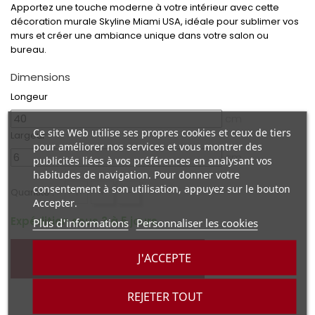
Apportez une touche moderne à votre intérieur avec cette
décoration murale Skyline Miami USA, idéale pour sublimer vos
murs et créer une ambiance unique dans votre salon ou
bureau.
Dimensions
Longeur
cm
Ce site Web utilise ses propres cookies et ceux de tiers
Largeur
pour améliorer nos services et vous montrer des
cm
publicités liées à vos préférences en analysant vos
habitudes de navigation. Pour donner votre
consentement à son utilisation, appuyez sur le bouton
+
-
Quantité :
Accepter.
Expédition sous 3 à 5 jours
Plus d'informations
Personnaliser les cookies
J'ACCEPTE
AJOUTER AU PANIER
REJETER TOUT