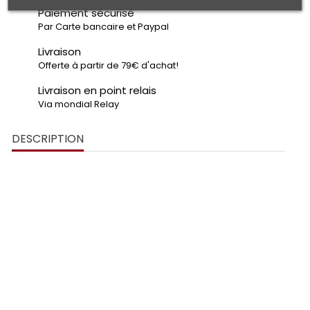
Paiement sécurisé
Par Carte bancaire et Paypal
Livraison
Offerte à partir de 79€ d'achat!
Livraison en point relais
Via mondial Relay
DESCRIPTION
Décoration Murale Skyline Miami USA
découpe laser
PLEXIGLAS® de 3 mm