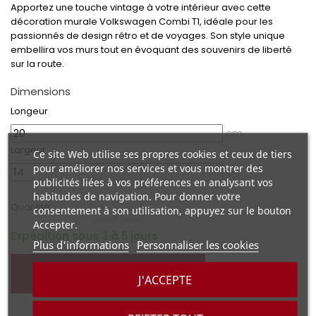
Apportez une touche vintage à votre intérieur avec cette
décoration murale Volkswagen Combi T1, idéale pour les
passionnés de design rétro et de voyages. Son style unique
embellira vos murs tout en évoquant des souvenirs de liberté
sur la route.
Dimensions
Longeur
cm
Largeur
Ce site Web utilise ses propres cookies et ceux de tiers
pour améliorer nos services et vous montrer des
cm
publicités liées à vos préférences en analysant vos
habitudes de navigation. Pour donner votre
+
-
Quantité :
consentement à son utilisation, appuyez sur le bouton
Accepter.
Expédition sous 3 à 5 jours
Plus d'informations
Personnaliser les cookies
AJOUTER AU PANIER
J'ACCEPTE