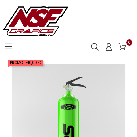
0
PROMO !
-10,00 €