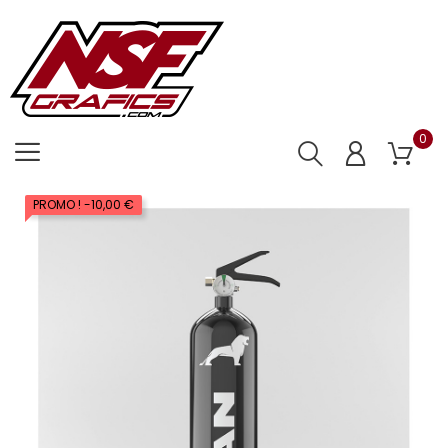
0
PROMO !
-10,00 €