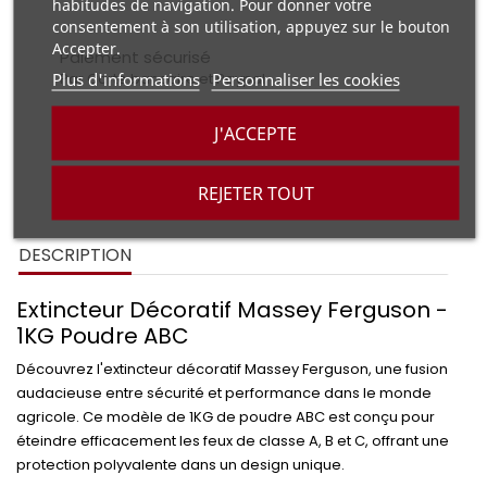
habitudes de navigation. Pour donner votre
consentement à son utilisation, appuyez sur le bouton
Accepter.
Paiement sécurisé
Plus d'informations
Personnaliser les cookies
Par Carte bancaire et Paypal
Livraison
J'ACCEPTE
Offerte à partir de 79€ d'achat!
Livraison en point relais
REJETER TOUT
Via mondial Relay
DESCRIPTION
Extincteur Décoratif Massey Ferguson -
1KG Poudre ABC
Découvrez l'extincteur décoratif Massey Ferguson, une fusion
audacieuse entre sécurité et performance dans le monde
agricole. Ce modèle de 1KG de poudre ABC est conçu pour
éteindre efficacement les feux de classe A, B et C, offrant une
protection polyvalente dans un design unique.