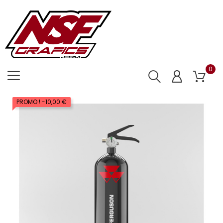
0
PROMO !
-10,00 €