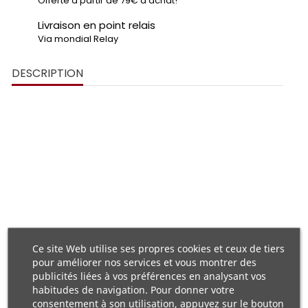
Offerte à partir de 79€ d'achat!
Livraison en point relais
Via mondial Relay
DESCRIPTION
ARROW
DERBI SENDA, DRD, X-TREM, X-RACE.
différentes couleurs.
Derbi
impression 3D
Ce site Web utilise ses propres cookies et ceux de tiers
pour améliorer nos services et vous montrer des
publicités liées à vos préférences en analysant vos
guides chaines
NSF
habitudes de navigation. Pour donner votre
GRAFICS
post-traitement
consentement à son utilisation, appuyez sur le bouton