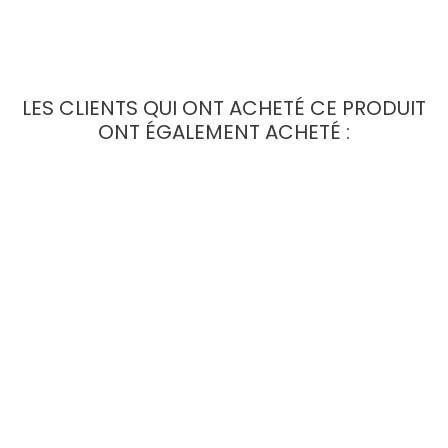
LES CLIENTS QUI ONT ACHETÉ CE PRODUIT
ONT ÉGALEMENT ACHETÉ :
Cache Maître Cylindre De
Bouchons De Cadre "80cc"
Frein Arrière ARROW Semi-
Semi-Personnalisable Derbi
Personnalisable Universel
Senda