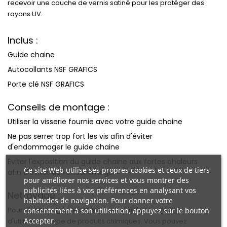
recevoir
une couche de vernis satiné
pour les
protéger des
rayons UV
.
Inclus :
Guide chaine
Autocollants NSF GRAFICS
Porte clé NSF GRAFICS
Conseils de montage :
Utiliser la visserie fournie avec votre guide chaine
Ne pas serrer trop fort les vis afin d'éviter
d'endommager le guide chaine
Éviter l'exposition du guide chaine aux fortes chaleurs
Ce site Web utilise ses propres cookies et ceux de tiers
afin d'éviter de l'endommager
pour améliorer nos services et vous montrer des
publicités liées à vos préférences en analysant vos
Nettoyage :
habitudes de navigation. Pour donner votre
Pour le nettoyage de votre guide chaine, il faut éviter
consentement à son utilisation, appuyez sur le bouton
Accepter.
d'utiliser tout type de produits chimiques. Vous pouvez