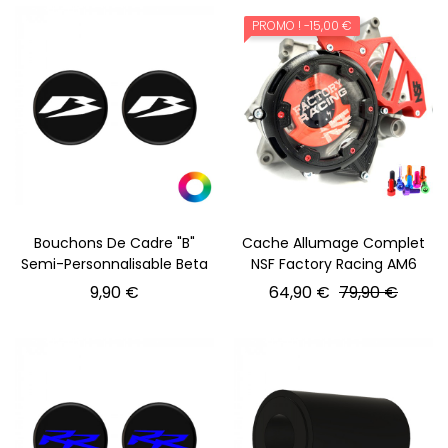
PROMO !
-15,00 €
Bouchons De Cadre "B"
Cache Allumage Complet
Semi-Personnalisable Beta
NSF Factory Racing AM6
Prix
Prix normal
Prix
9,90 €
64,90 €
79,90 €