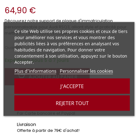
64,90 €
Découvrez notre support de plaque d'immatriculation
personnalisable pour Audi RSQ3, alliant style et praticité pour
Ce site Web utilise ses propres cookies et ceux de tiers
mettre en valeur votre véhicule en vigueur.
pour améliorer nos services et vous montrer des
publicités liées à vos préférences en analysant vos
+
-
Quantité :
habitudes de navigation. Pour donner votre
consentement à son utilisation, appuyez sur le bouton
Expédition sous 5 à 7 jours
Accepter.
Plus d'informations
Personnaliser les cookies
AJOUTER AU PANIER
J'ACCEPTE
REJETER TOUT
Paiement sécurisé
Par Carte bancaire et Paypal
Livraison
Offerte à partir de 79€ d'achat!