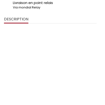
Livraison en point relais
Via mondial Relay
DESCRIPTION
support de plaque Audi RSQ3
plexiglass
noir brillant
logo en relief 3D
couleurs décoratives
4 bases au design unique
noir brillant et noir
mat
perçage
double face haute résistance