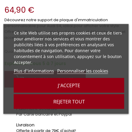
64,90 €
Découvrez notre support de plaque d'immatriculation
personnalisable pour Audi S4, idéal pour afficher votre style.
Offrez à votre véhicule une touche unique et élégante avec cet
Ce site Web utilise ses propres cookies et ceux de tiers
accessoire pratique et fonctionnel.
pour améliorer nos services et vous montrer des
publicités liées à vos préférences en analysant vos
habitudes de navigation. Pour donner votre
+
-
Quantité :
consentement à son utilisation, appuyez sur le bouton
Accepter.
Expédition sous 5 à 7 jours
Plus d'informations
Personnaliser les cookies
AJOUTER AU PANIER
J'ACCEPTE
REJETER TOUT
Paiement sécurisé
Par Carte bancaire et Paypal
Livraison
Offerte à partir de 79€ d'achat!