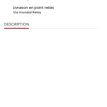
Livraison en point relais
Via mondial Relay
DESCRIPTION
support de plaque Audi S4
plexiglass noir
brillant
logo en relief 3D
couleurs décoratives
4 bases au design unique
noir brillant et noir
mat
perçage