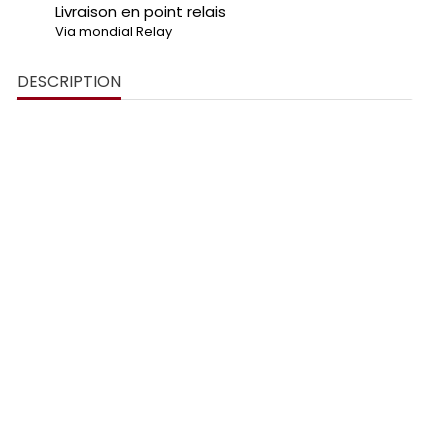
Livraison en point relais
Via mondial Relay
DESCRIPTION
support de plaque Lamborghini Urus
plexiglass noir brillant
logo
en relief 3D
couleurs décoratives
4 bases au design unique
noir brillant et noir
mat
perçage
double face haute résistance