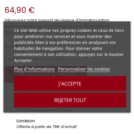
64,90 €
Découvrez notre support de plaque d'immatriculation
personnalisable pour Lamborghini Urus, alliant style et
Ce site Web utilise ses propres cookies et ceux de tiers
fonctionnalité pour mettre en valeur votre véhicule routière.
pour améliorer nos services et vous montrer des
publicités liées à vos préférences en analysant vos
+
-
Quantité :
habitudes de navigation. Pour donner votre
consentement à son utilisation, appuyez sur le bouton
Expédition sous 5 à 7 jours
Accepter.
Plus d'informations
Personnaliser les cookies
AJOUTER AU PANIER
J'ACCEPTE
REJETER TOUT
Paiement sécurisé
Par Carte bancaire et Paypal
Livraison
Offerte à partir de 79€ d'achat!