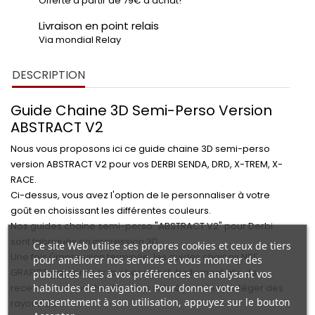
Offerte à partir de 79€ d'achat!
Livraison en point relais
Via mondial Relay
DESCRIPTION
Guide Chaine 3D Semi-Perso Version
ABSTRACT V2
Nous vous proposons ici ce guide chaine 3D semi-perso
version
ABSTRACT V2
pour vos
DERBI SENDA, DRD, X-TREM, X-
RACE.
Ci-dessus, vous avez l'option de le personnaliser à votre
goût en choisissant les
différentes couleurs.
Nos guides chaine semi-perso "ABSTRACT V2" pour
Derbi
sont fabriqués en
impression 3D.
Ce site Web utilise ses propres cookies et ceux de tiers
Une fois l'impression terminée, les
guides chaines
NSF
pour améliorer nos services et vous montrer des
GRAFICS
passent par la phase
post-traitement
afin de
publicités liées à vos préférences en analysant vos
habitudes de navigation. Pour donner votre
recevoir
une couche de vernis satiné
pour les
protéger des
consentement à son utilisation, appuyez sur le bouton
rayons UV.